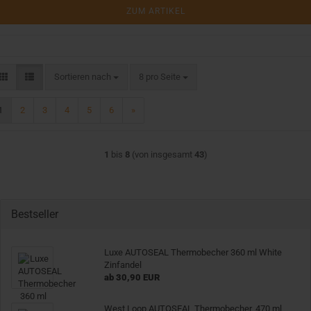
ZUM ARTIKEL
Sortieren nach
pro Seite
Sortieren nach
8 pro Seite
1
2
3
4
5
6
»
1
bis
8
(von insgesamt
43
)
Bestseller
Luxe AUTOSEAL Thermobecher 360 ml White
Zinfandel
ab 30,90 EUR
West Loop AUTOSEAL Thermobecher, 470 ml