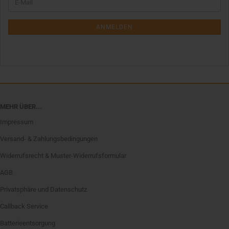
E-
ZUR
Mail
NEWSLETTER-
ANMELDUNG
ANMELDEN
MEHR ÜBER...
Impressum
Versand- & Zahlungsbedingungen
Widerrufsrecht & Muster-Widerrufsformular
AGB
Privatsphäre und Datenschutz
Callback Service
Batterieentsorgung