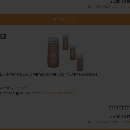
ab 30,90 
inkl. 19% MwSt. zzgl.
Vers
ZUM ARTIKEL
EU
Luxe AUTOSEAL Thermobecher 360 ml White Zinfandel
Art.Nr.: 2104542
Lieferzeit:
ca. 3-4 Tage
(Ausland abweichend)
ab 30,90 
inkl. 19% MwSt. zzgl.
Vers