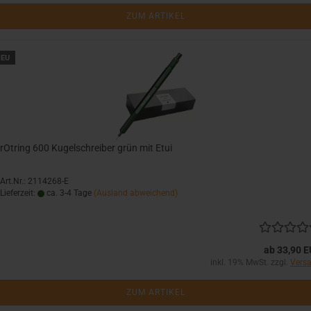
ZUM ARTIKEL
EU
rOtring 600 Kugelschreiber grün mit Etui
Art.Nr.: 2114268-E
Lieferzeit:
ca. 3-4 Tage
(Ausland abweichend)
ab 33,90 
inkl. 19% MwSt. zzgl.
Vers
ZUM ARTIKEL