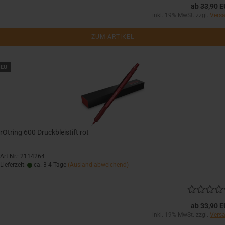
ab 33,90 
inkl. 19% MwSt. zzgl.
Vers
ZUM ARTIKEL
EU
rOtring 600 Druckbleistift rot
Art.Nr.: 2114264
Lieferzeit:
ca. 3-4 Tage
(Ausland abweichend)
ab 33,90 
inkl. 19% MwSt. zzgl.
Vers