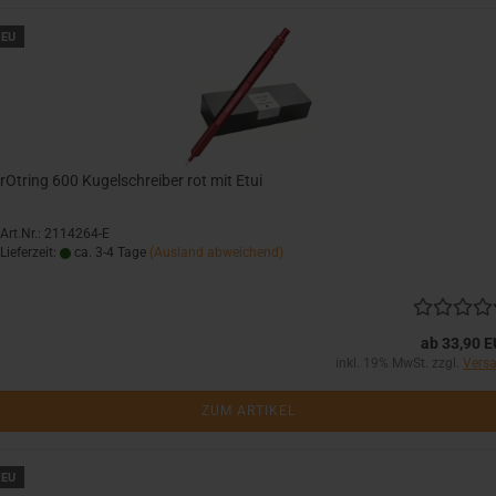
EU
rOtring 600 Kugelschreiber rot mit Etui
Art.Nr.: 2114264-E
Lieferzeit:
ca. 3-4 Tage
(Ausland abweichend)
ab 33,90 
inkl. 19% MwSt. zzgl.
Vers
ZUM ARTIKEL
EU