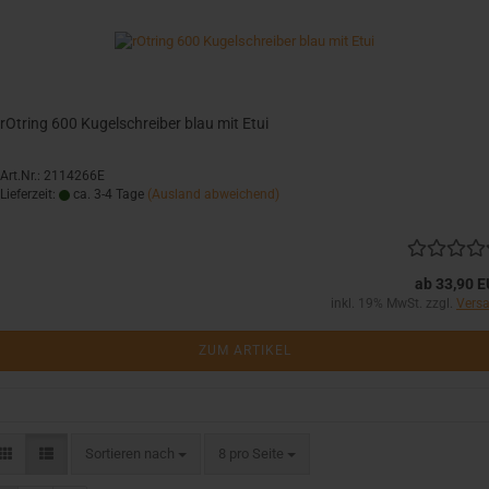
rOtring 600 Kugelschreiber blau mit Etui
Art.Nr.: 2114266E
Lieferzeit:
ca. 3-4 Tage
(Ausland abweichend)
ab 33,90 
inkl. 19% MwSt. zzgl.
Vers
ZUM ARTIKEL
Sortieren nach
pro Seite
Sortieren nach
8 pro Seite