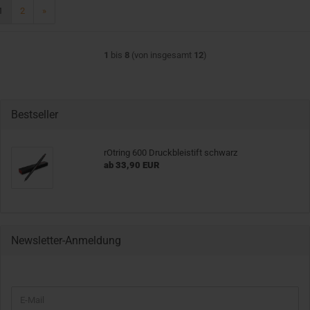
1
2
»
1
bis
8
(von insgesamt
12
)
Bestseller
rOtring 600 Druckbleistift schwarz
ab 33,90 EUR
Newsletter-Anmeldung
WEITER
E-
ZUR