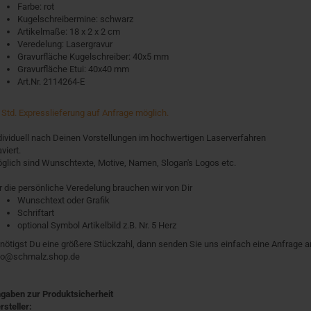
Farbe: rot
Kugelschreibermine: schwarz
Artikelmaße:
18 x 2 x 2 cm
Veredelung: Lasergravur
Gravurfläche Kugelschreiber: 40x5 mm
Gravurfläche Etui: 40x40 mm
Art.Nr. 2114264-E
 Std. Expresslieferung auf Anfrage möglich.
dividuell nach Deinen Vorstellungen im hochwertigen Laserverfahren
viert.
glich sind Wunschtexte, Motive, Namen, Slogan's Logos etc.
r die persönliche Veredelung brauchen wir von Dir
Wunschtext oder Grafik
Schriftart
optional Symbol Artikelbild z.B. Nr. 5 Herz
nötigst Du eine größere Stückzahl, dann senden Sie uns einfach eine Anfrage a
fo@schmalz.shop.de
gaben zur Produktsicherheit
rsteller: