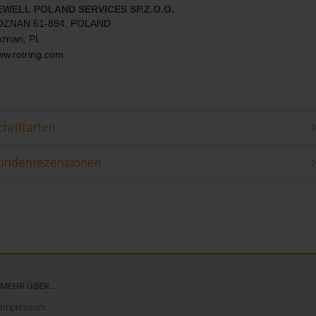
EWELL POLAND SERVICES SP.Z.O.O.
OZNAN 61-894, POLAND
oznan
,
PL
w.rotring.com
chriftarten
undenrezensionen
MEHR ÜBER...
Impressum