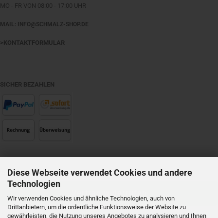
MO - FR VON 08:00 - 17:00 UHR
MAIL: INFO@SCHMALZ-SHOP.DE
>KONTAKTFORMULAR
SICHER BEZAHLEN
Diese Webseite verwendet Cookies und andere
WIDERRUFSRECHT
Technologien
Vertrag widerrufen
Wir verwenden Cookies und ähnliche Technologien, auch von
Drittanbietern, um die ordentliche Funktionsweise der Website zu
Widerrufsbelehrung
gewährleisten, die Nutzung unseres Angebotes zu analysieren und Ihnen