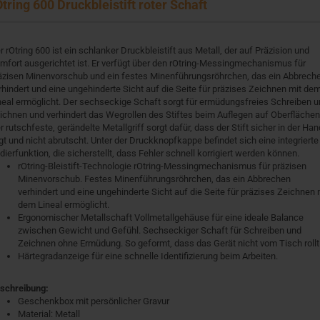
Otring 600 Druckbleistift roter
Schaft
r rOtring 600 ist ein schlanker Druckbleistift aus Metall, der auf Präzision und
mfort ausgerichtet ist. Er verfügt über den rOtring-Messingmechanismus für
äzisen Minenvorschub und ein festes Minenführungsröhrchen, das ein Abbrech
rhindert und eine ungehinderte Sicht auf die Seite für präzises Zeichnen mit de
neal ermöglicht. Der sechseckige Schaft sorgt für ermüdungsfreies Schreiben 
ichnen und verhindert das Wegrollen des Stiftes beim Auflegen auf Oberflächen
r rutschfeste, gerändelte Metallgriff sorgt dafür, dass der Stift sicher in der Han
egt und nicht abrutscht. Unter der Druckknopfkappe befindet sich eine integrierte
dierfunktion, die sicherstellt, dass Fehler schnell korrigiert werden können.
rOtring-Bleistift-Technologie rOtring-Messingmechanismus für präzisen
Minenvorschub. Festes Minenführungsröhrchen, das ein Abbrechen
verhindert und eine ungehinderte Sicht auf die Seite für präzises Zeichnen 
dem Lineal ermöglicht.
Ergonomischer Metallschaft Vollmetallgehäuse für eine ideale Balance
zwischen Gewicht und Gefühl. Sechseckiger Schaft für Schreiben und
Zeichnen ohne Ermüdung. So geformt, dass das Gerät nicht vom Tisch rollt
Härtegradanzeige für eine schnelle Identifizierung beim Arbeiten.
schreibung:
Geschenkbox mit persönlicher Gravur
Material: Metall