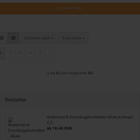
ZUM ARTIKEL
Sortieren nach
pro Seite
Sortieren nach
8 pro Seite
1
2
3
4
5
»
1
bis
8
(von insgesamt
34
)
Bestseller
Waterman® Druckkugelschreiber Allure schwarz
C.C.
ab 18,40 EUR