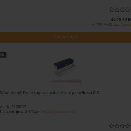
ab 18,40 
inkl. 19% MwSt. zzgl.
Vers
ZUM ARTIKEL
EU
Waterman® Druckkugelschreiber Allure pastellrosa C.C.
Art.Nr.: 2105227
Lieferzeit:
ca. 3-4 Tage
(Ausland abweichend)