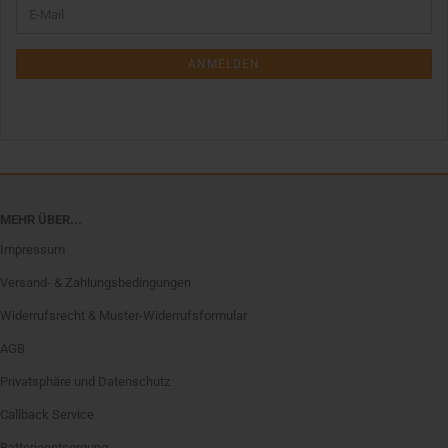
WEITER
E-
ZUR
Mail
NEWSLETTER-
ANMELDUNG
ANMELDEN
MEHR ÜBER...
Impressum
Versand- & Zahlungsbedingungen
Widerrufsrecht & Muster-Widerrufsformular
AGB
Privatsphäre und Datenschutz
Callback Service
Batterieentsorgung