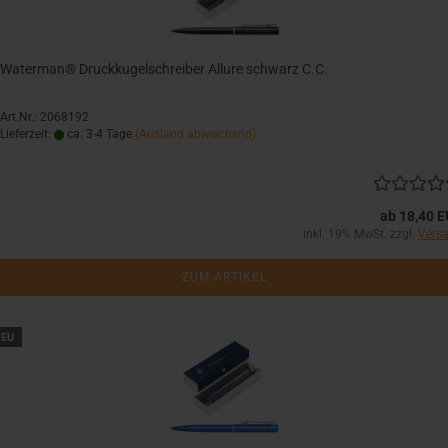
Waterman® Druckkugelschreiber Allure schwarz C.C.
Art.Nr.: 2068192
Lieferzeit:
ca. 3-4 Tage
(Ausland abweichend)
ab 18,40 
inkl. 19% MwSt. zzgl.
Vers
ZUM ARTIKEL
EU