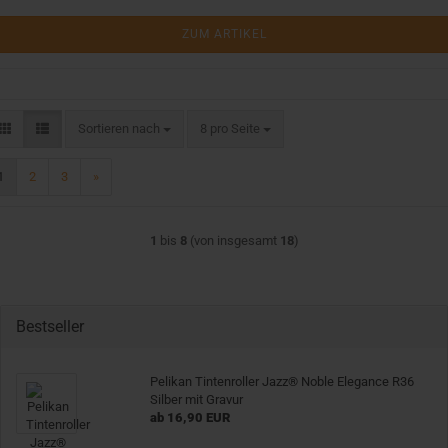
ZUM ARTIKEL
Sortieren nach
pro Seite
Sortieren nach
8 pro Seite
1
2
3
»
1
bis
8
(von insgesamt
18
)
Bestseller
Pelikan Tintenroller Jazz® Noble Elegance R36
Silber mit Gravur
ab 16,90 EUR