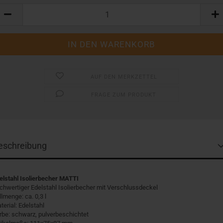
AUF DEN MERKZETTEL
FRAGE ZUM PRODUKT
eschreibung
elstahl Isolierbecher MATTI
chwertiger Edelstahl Isolierbecher mit Verschlussdeckel
llmenge: ca. 0,3 l
terial: Edelstahl
rbe: schwarz, pulverbeschichtet