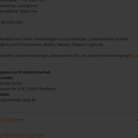
tikelmaße: 111x75x87 mm
redelung: Lasergravur
avurfläche: 55x65 mm
t.Nr. EDELSWI
dividuell nach Ihren Vorstellungen im hochwertigen Laserverfahren graviert.
glich sind Wunschtexte, Motive, Namen, Slogan's Logos etc.
nschen Sie höhere Mengen, dann senden Sie uns einfach eine Anfrage per
E-M
gaben zur Produktsicherheit
rsteller:
hmalz GmbH
rsauer Str. 218, 75180 Pforzheim
ntakt:
fo@schmalz-shop.de
chriftarten
undenrezensionen