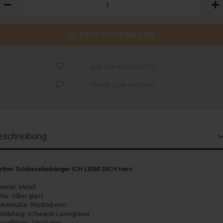
AUF DEN MERKZETTEL
FRAGE ZUM PRODUKT
eschreibung
rtner Schlüsselanhänger ICH LIEBE DICH Herz
terial: Metall
rbe: silber glanz
tikelmaße: 95x40x8 mm
redelung: schwarze Lasergravur
avurfläche: 15x10 mm