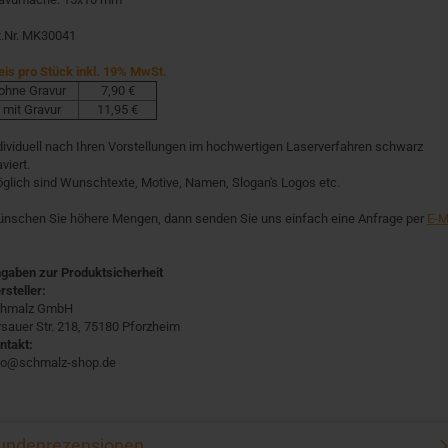
t.Nr. MK30041
eis pro Stück inkl. 19% MwSt.
ohne Gravur
7,90 €
mit Gravur
11,95 €
dividuell nach Ihren Vorstellungen im hochwertigen Laserverfahren schwarz
viert.
glich sind Wunschtexte, Motive, Namen, Slogan's Logos etc.
nschen Sie höhere Mengen, dann senden Sie uns einfach eine Anfrage per
E-M
gaben zur Produktsicherheit
rsteller:
hmalz GmbH
rsauer Str. 218, 75180 Pforzheim
ntakt:
fo@schmalz-shop.de
undenrezensionen