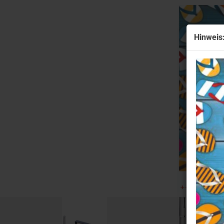
Hinweis
AUSWEISHÜLLEN & AUSWEISJOJO
GESCHENK
»
»
Startseite
Geschenkartikel
Waterman® Füllfederha