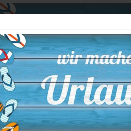
Ihr
Deutschland
Kundenlogin
Merkzettel
:
ARTIKEL
NAMENSSCHILDER
SCHLÜSSELBÄNDER & ZUBEHÖR
lter Hemisphere Edelstahl C.C.
Wa
Ed
Art
Lie
Gra