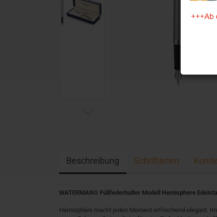
Beschreibung
Schriftarten
Kunde
WATERMAN® Füllfederhalter Modell Hemisphere Edelsta
Hémisphère macht jeden Moment erfrischend elegant. Im G