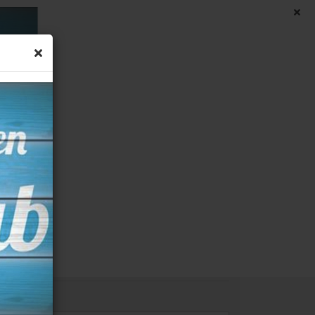
Suche...
 Warenkorb
0,00 EUR
TISCHAUFSTELLER
TÜRSCHILDER
NEU
terman® Füllfederhalter Hemisphere
elstahl C.C.
.Nr.:
‎S0920430
ferzeit:
ca. 3-4 Tage
(Ausland abweichend)
vur: