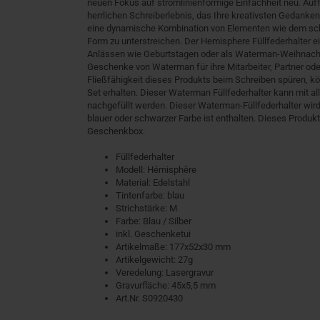
neuen Fokus auf stromlinienförmige Einfachheit neu. Auff
herrlichen Schreiberlebnis, das Ihre kreativsten Gedanken
eine dynamische Kombination von Elementen wie dem sch
Form zu unterstreichen. Der Hemisphere Füllfederhalter e
Anlässen wie Geburtstagen oder als Waterman-Weihnachts
Geschenke von Waterman für ihre Mitarbeiter, Partner od
Fließfähigkeit dieses Produkts beim Schreiben spüren, kö
Set erhalten. Dieser Waterman Füllfederhalter kann mit a
nachgefüllt werden. Dieser Waterman-Füllfederhalter wird m
blauer oder schwarzer Farbe ist enthalten. Dieses Produkt
Geschenkbox.
Füllfederhalter
Modell: Hémisphère
Material: Edelstahl
Tintenfarbe: blau
Strichstärke: M
Farbe: Blau / Silber
inkl. Geschenketui
Artikelmaße: 177x52x30 mm
Artikelgewicht: 27g
Veredelung: Lasergravur
Gravurfläche: 45x5,5 mm
Art.Nr. S0920430