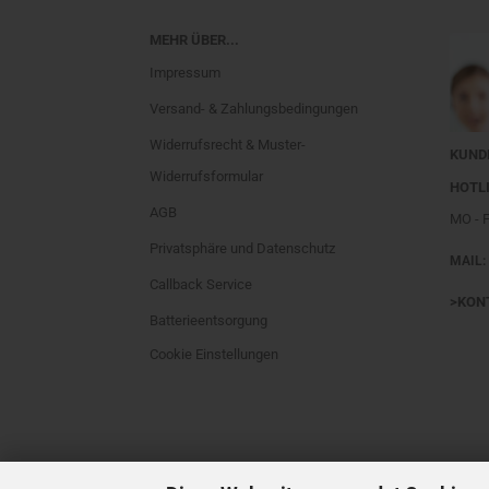
MEHR ÜBER...
Impressum
Versand- & Zahlungsbedingungen
Widerrufsrecht & Muster-
KUND
Widerrufsformular
HOTLI
AGB
MO - 
Privatsphäre und Datenschutz
MAIL:
Callback Service
>KON
Batterieentsorgung
Cookie Einstellungen