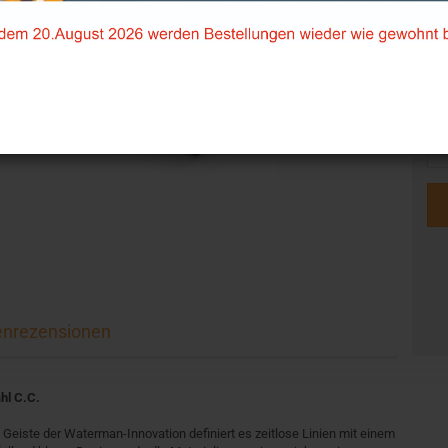
nrezensionen
hl C.C.
eiste der Waterman-Innovation definiert es zeitlose Linien mit einem