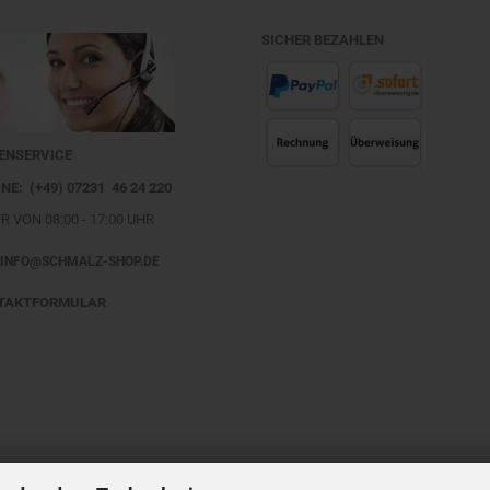
SICHER BEZAHLEN
ENSERVICE
NE: (+49) 07231 46 24 220
FR VON 08:00 - 17:00 UHR
 INFO@SCHMALZ-SHOP.DE
TAKTFORMULAR