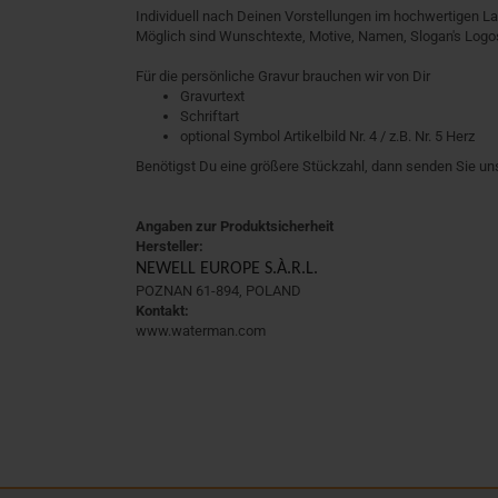
Individuell nach Deinen Vorstellungen im hochwertigen La
Möglich sind Wunschtexte, Motive, Namen, Slogan's Logos
Für die persönliche Gravur brauchen wir von Dir
Gravurtext
Schriftart
optional Symbol Artikelbild Nr. 4 / z.B. Nr. 5 Herz
Benötigst Du eine größere Stückzahl, dann senden Sie un
Angaben zur Produktsicherheit
Hersteller:
NEWELL EUROPE S.À.R.L.
POZNAN 61-894, POLAND
Kontakt:
www.waterman.com