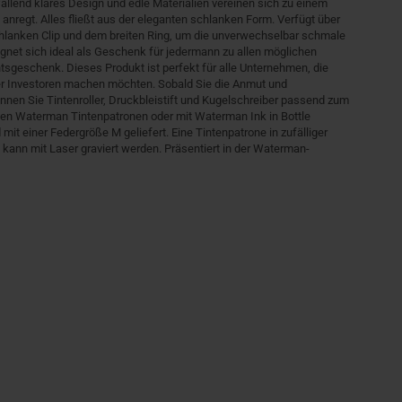
allend klares Design und edle Materialien vereinen sich zu einem
 anregt. Alles fließt aus der eleganten schlanken Form. Verfügt über
lanken Clip und dem breiten Ring, um die unverwechselbar schmale
ignet sich ideal als Geschenk für jedermann zu allen möglichen
geschenk. Dieses Produkt ist perfekt für alle Unternehmen, die
er Investoren machen möchten. Sobald Sie die Anmut und
nnen Sie Tintenroller, Druckbleistift und Kugelschreiber passend zum
llen Waterman Tintenpatronen oder mit Waterman Ink in Bottle
it einer Federgröße M geliefert. Eine Tintenpatrone in zufälliger
 kann mit Laser graviert werden. Präsentiert in der Waterman-