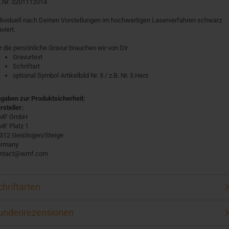
t.Nr. 3201112014
dividuell nach Deinen Vorstellungen im hochwertigen Laserverfahren schwarz
viert.
r die persönliche Gravur brauchen wir von Dir
Gravurtext
Schriftart
optional Symbol Artikelbild Nr. 5 / z.B. Nr. 5 Herz
gaben zur Produktsicherheit:
rsteller:
MF GmbH
F Platz 1
312 Geislingen/Steige
rmany
ntact@wmf.com
chriftarten
undenrezensionen