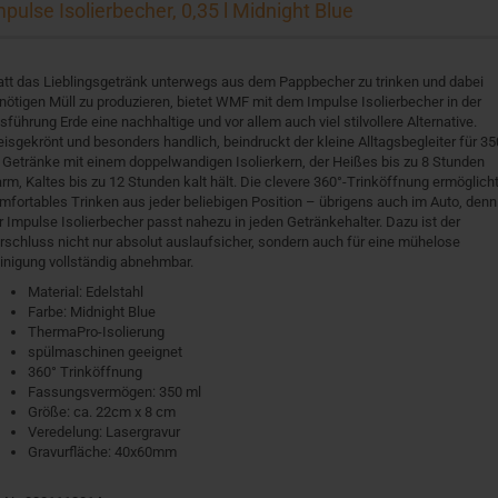
mpulse Isolierbecher, 0,35 l Midnight Blue
att das Lieblingsgetränk unterwegs aus dem Pappbecher zu trinken und dabei
nötigen Müll zu produzieren, bietet WMF mit dem Impulse Isolierbecher in der
sführung Erde eine nachhaltige und vor allem auch viel stilvollere Alternative.
eisgekrönt und besonders handlich, beindruckt der kleine Alltagsbegleiter für 35
 Getränke mit einem doppelwandigen Isolierkern, der Heißes bis zu 8 Stunden
rm, Kaltes bis zu 12 Stunden kalt hält. Die clevere 360°-Trinköffnung ermöglich
mfortables Trinken aus jeder beliebigen Position – übrigens auch im Auto, denn
r Impulse Isolierbecher passt nahezu in jeden Getränkehalter. Dazu ist der
rschluss nicht nur absolut auslaufsicher, sondern auch für eine mühelose
inigung vollständig abnehmbar.
Material: Edelstahl
Farbe: Midnight Blue
ThermaPro-Isolierung
spülmaschinen geeignet
360° Trinköffnung
Fassungsvermögen: 350 ml
Größe: ca. 22cm x 8 cm
Veredelung: Lasergravur
Gravurfläche: 40x60mm