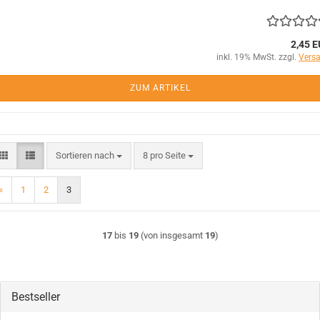
2,45 
inkl. 19% MwSt. zzgl.
Vers
ZUM ARTIKEL
Sortieren nach
pro Seite
Sortieren nach
8 pro Seite
«
1
2
3
17
bis
19
(von insgesamt
19
)
Bestseller