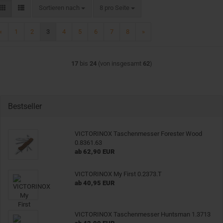
Sortieren nach
pro Seite
Sortieren nach
8 pro Seite
«
1
2
3
4
5
6
7
8
»
17
bis
24
(von insgesamt
62
)
Bestseller
VICTORINOX Taschenmesser Forester Wood
0.8361.63
ab 62,90 EUR
VICTORINOX My First 0.2373.T
ab 40,95 EUR
VICTORINOX Taschenmesser Huntsman 1.3713