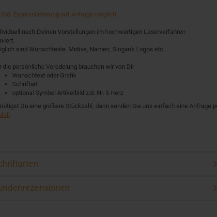
 Std. Expresslieferung auf Anfrage möglich.
dividuell nach Deinen Vorstellungen im hochwertigen Laserverfahren
viert.
glich sind Wunschtexte, Motive, Namen, Slogan's Logos etc.
r die persönliche Veredelung brauchen wir von Dir
Wunschtext oder Grafik
Schriftart
optional Symbol Artikelbild z.B. Nr. 5 Herz
nötigst Du eine größere Stückzahl, dann senden Sie uns einfach eine Anfrage p
Mail
chriftarten
undenrezensionen