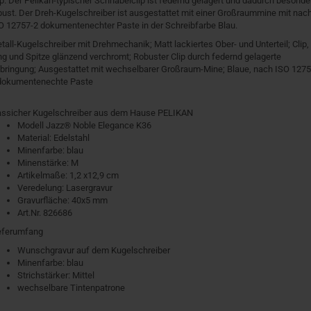
ip. Der Pelikan-typischer Schnabelclip ist federnd gelagert und dadurch besonde
bust. Der Dreh-Kugelschreiber ist ausgestattet mit einer Großraummine mit nac
O 12757-2 dokumentenechter Paste in der Schreibfarbe Blau.
tall-Kugelschreiber mit Drehmechanik; Matt lackiertes Ober- und Unterteil; Clip,
ng und Spitze glänzend verchromt; Robuster Clip durch federnd gelagerte
bringung; Ausgestattet mit wechselbarer Großraum-Mine; Blaue, nach ISO 1275
dokumentenechte Paste
assicher Kugelschreiber aus dem Hause PELIKAN
Modell Jazz® Noble Elegance K36
Material: Edelstahl
Minenfarbe: blau
Minenstärke: M
Artikelmaße: 1,2 x12,9 cm
Veredelung: Lasergravur
Gravurfläche: 40x5 mm
Art.Nr. 826686
eferumfang
Wunschgravur auf dem Kugelschreiber
Minenfarbe: blau
Strichstärker: Mittel
wechselbare Tintenpatrone