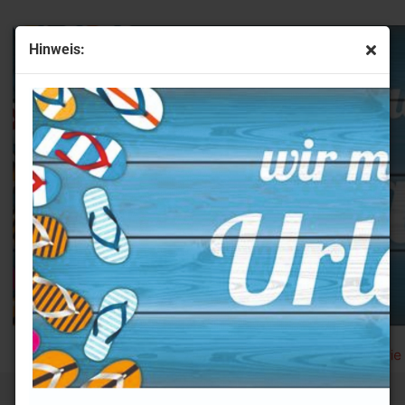
Hinweis:
likan Kugelschreiber Jazz® Noble Elegance K36 Viola