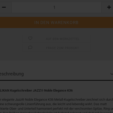
AUF DEN MERKZETTEL
FRAGE ZUM PRODUKT
eschreibung
LIKAN Kugelschreiber JAZZ
®
Noble Elegance
K36
r elegante Jazz
®
Noble Elegance K36 Metall-Kugelschreiber zeichnet sich durc
ine schwungvolle Linienführung aus, die leicht und lebendig wirkt. Das matt
ckierte Ober- und Unterteil harmoniert perfekt mit der verchromten Spitze, Ring u